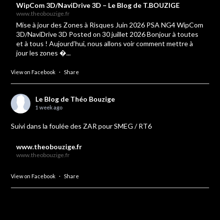
WipCom 3D/NaviDrive 3D – Le Blog de T.BOUZIGE
www.theobouzige.fr
Mise à jour des Zones à Risques Juin 2026 PSA NG4 WipCom
3D/NaviDrive 3D Posted on 30 juillet 2026 Bonjour à toutes
et à tous ! Aujourd’hui, nous allons voir comment mettre à
jour les zones �...
View on Facebook
·
Share
Le Blog de Théo Bouzige
1 week ago
Suivi dans la foulée des ZAR pour SMEG / RT6
www.theobouzige.fr
www.theobouzige.fr
View on Facebook
·
Share