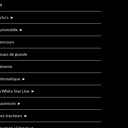
4
ctu's
►
utomobile
►
oncours
oups de gueule
étente
nformatique
►
a White Star Line
►
acintosh
►
es tracteurs
►
eugeot / Citroën
►