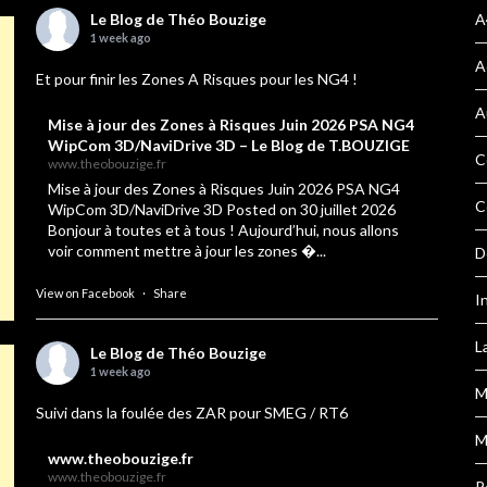
Le Blog de Théo Bouzige
A
1 week ago
A
Et pour finir les Zones A Risques pour les NG4 !
A
Mise à jour des Zones à Risques Juin 2026 PSA NG4
WipCom 3D/NaviDrive 3D – Le Blog de T.BOUZIGE
C
www.theobouzige.fr
Mise à jour des Zones à Risques Juin 2026 PSA NG4
C
WipCom 3D/NaviDrive 3D Posted on 30 juillet 2026
Bonjour à toutes et à tous ! Aujourd’hui, nous allons
voir comment mettre à jour les zones �...
D
View on Facebook
·
Share
I
L
Le Blog de Théo Bouzige
1 week ago
M
Suivi dans la foulée des ZAR pour SMEG / RT6
M
www.theobouzige.fr
www.theobouzige.fr
P