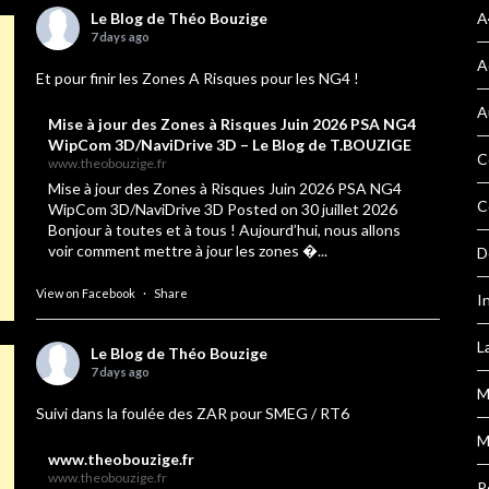
Le Blog de Théo Bouzige
A
7 days ago
A
Et pour finir les Zones A Risques pour les NG4 !
A
Mise à jour des Zones à Risques Juin 2026 PSA NG4
WipCom 3D/NaviDrive 3D – Le Blog de T.BOUZIGE
C
www.theobouzige.fr
Mise à jour des Zones à Risques Juin 2026 PSA NG4
C
WipCom 3D/NaviDrive 3D Posted on 30 juillet 2026
Bonjour à toutes et à tous ! Aujourd’hui, nous allons
voir comment mettre à jour les zones �...
D
View on Facebook
·
Share
I
L
Le Blog de Théo Bouzige
7 days ago
M
Suivi dans la foulée des ZAR pour SMEG / RT6
M
www.theobouzige.fr
www.theobouzige.fr
P