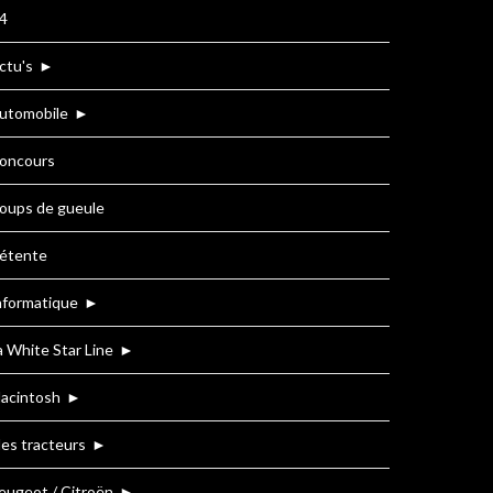
4
ctu's
►
utomobile
►
oncours
oups de gueule
étente
nformatique
►
a White Star Line
►
acintosh
►
es tracteurs
►
eugeot / Citroën
►