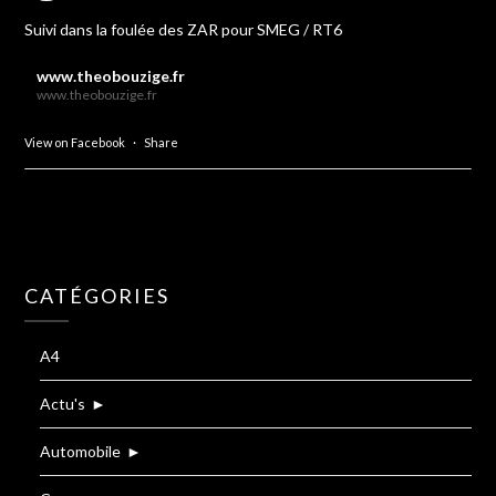
Suivi dans la foulée des ZAR pour SMEG / RT6
www.theobouzige.fr
www.theobouzige.fr
View on Facebook
·
Share
CATÉGORIES
A4
Actu's
►
Automobile
►