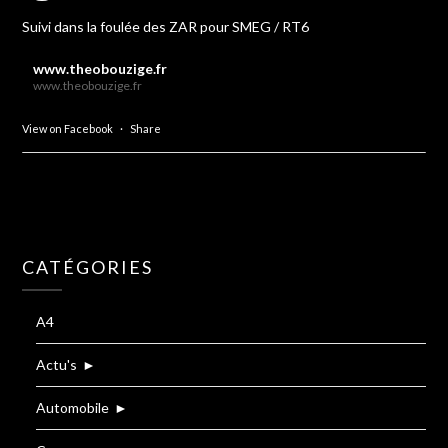
Suivi dans la foulée des ZAR pour SMEG / RT6
www.theobouzige.fr
www.theobouzige.fr
View on Facebook
·
Share
CATÉGORIES
A4
Actu's
►
Automobile
►