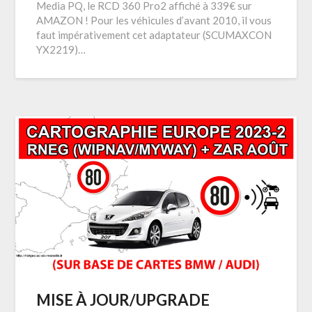
Media PQ, le RCD 360 Pro2 affiché à 339€ sur
AMAZON ! Pour les véhicules d’avant 2010, il vous
faut impérativement cet adaptateur (SCUMAXCON
YX2219)…
MISE À JOUR/UPGRADE