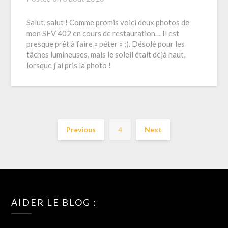
Salut, salut ! Comme promis voici deux photos de
mon SFV 402 en cours de restauration… Il est
presque prêt à faire « péter » ;). Désolé pour les
tâches lumineuses, mais le soleil était déjà haut,
lorsque j’ai pris la photo !
Previous
4
Next
AIDER LE BLOG :