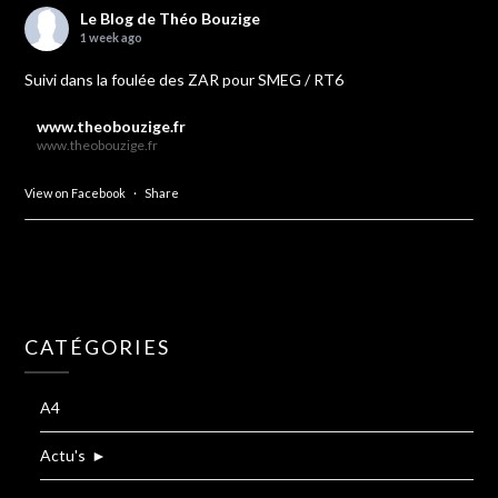
Le Blog de Théo Bouzige
1 week ago
Suivi dans la foulée des ZAR pour SMEG / RT6
www.theobouzige.fr
www.theobouzige.fr
View on Facebook
·
Share
CATÉGORIES
A4
Actu's
►