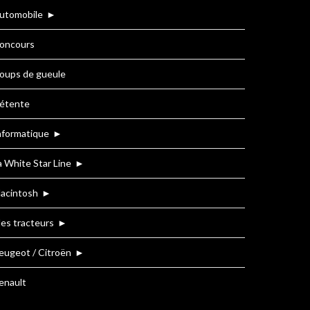
utomobile
►
oncours
oups de gueule
étente
nformatique
►
a White Star Line
►
acintosh
►
es tracteurs
►
eugeot / Citroën
►
enault