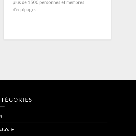
plus de 1500 personnes et membres
d’équipages.
ATÉGORIES
4
ctu's
►