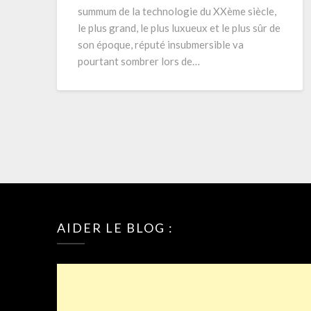
summum de la technologie du XXème siècle,
le plus grand, le plus luxueux et le plus sûr de
son époque, réputé insubmersible va
pourtant sombrer lors de…
AIDER LE BLOG :