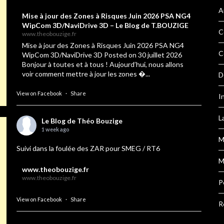
A
Mise à jour des Zones à Risques Juin 2026 PSA NG4
WipCom 3D/NaviDrive 3D – Le Blog de T.BOUZIGE
C
www.theobouzige.fr
Mise à jour des Zones à Risques Juin 2026 PSA NG4
C
WipCom 3D/NaviDrive 3D Posted on 30 juillet 2026
Bonjour à toutes et à tous ! Aujourd’hui, nous allons
voir comment mettre à jour les zones �...
D
View on Facebook
·
Share
I
L
Le Blog de Théo Bouzige
1 week ago
M
Suivi dans la foulée des ZAR pour SMEG / RT6
M
www.theobouzige.fr
www.theobouzige.fr
P
View on Facebook
·
Share
R