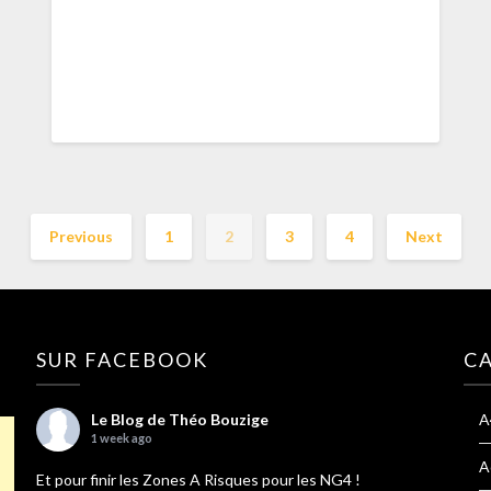
Previous
1
2
3
4
Next
SUR FACEBOOK
C
Le Blog de Théo Bouzige
A
1 week ago
A
Et pour finir les Zones A Risques pour les NG4 !