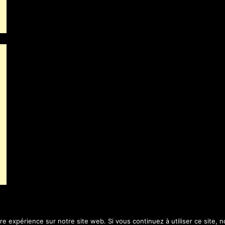
ure expérience sur notre site web. Si vous continuez à utiliser ce site,
©2026 Le Blog de T.BOUZIGE
| Powered by
SuperbThemes