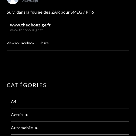
7 days ago
Suivi dans la foulée des ZAR pour SMEG / RT6
www.theobouzige.fr
www.theobouzige.fr
View on Facebook
·
Share
CATÉGORIES
A4
Actu's
►
Automobile
►