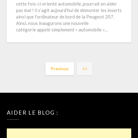
cette fois-ci orienté automobile, pourrait en aider
pas mal ! Il s’agit aujourd’hui de démonter les inserts
ainsi que l’ordinateur de bord de la Peugeot 207.
Ainsi, nous inaugurons une nouvelle
catégorie appelé simplement « automobile »…
Previous
64
AIDER LE BLOG :