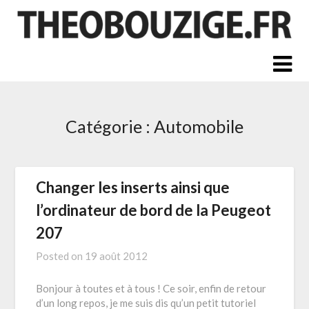
Skip
to
content
Catégorie :
Automobile
Changer les inserts ainsi que
l’ordinateur de bord de la Peugeot
207
Posted on
19 août 2012
Bonjour à toutes et à tous ! Ce soir, enfin de retour
d’un long repos, je me suis dis qu’un petit tutoriel