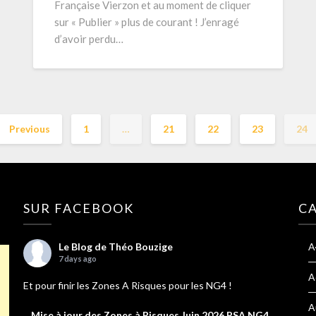
Française Vierzon et au moment de cliquer
sur « Publier » plus de courant ! J’enragé
d’avoir perdu…
Previous
1
…
21
22
23
24
SUR FACEBOOK
C
Le Blog de Théo Bouzige
A
7 days ago
A
Et pour finir les Zones A Risques pour les NG4 !
A
Mise à jour des Zones à Risques Juin 2026 PSA NG4