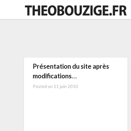
Skip
to
content
Présentation du site après
modifications…
Posted on
11 juin 2010