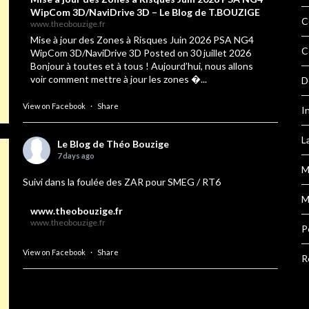
WipCom 3D/NaviDrive 3D – Le Blog de T.BOUZIGE
C
www.theobouzige.fr
Mise à jour des Zones à Risques Juin 2026 PSA NG4
C
WipCom 3D/NaviDrive 3D Posted on 30 juillet 2026
Bonjour à toutes et à tous ! Aujourd’hui, nous allons
voir comment mettre à jour les zones �...
D
View on Facebook
·
Share
I
L
Le Blog de Théo Bouzige
7 days ago
M
Suivi dans la foulée des ZAR pour SMEG / RT6
M
www.theobouzige.fr
www.theobouzige.fr
P
View on Facebook
·
Share
R