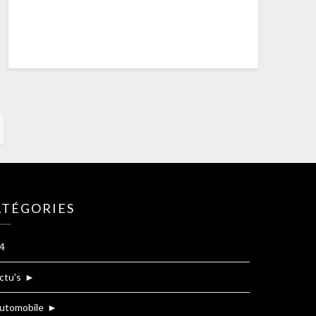
ATÉGORIES
4
ctu's
►
utomobile
►