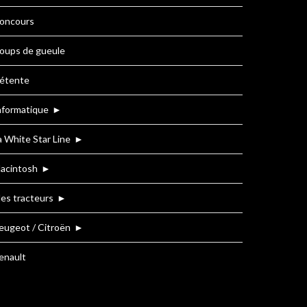
oncours
oups de gueule
étente
nformatique
►
a White Star Line
►
acintosh
►
es tracteurs
►
eugeot / Citroën
►
enault