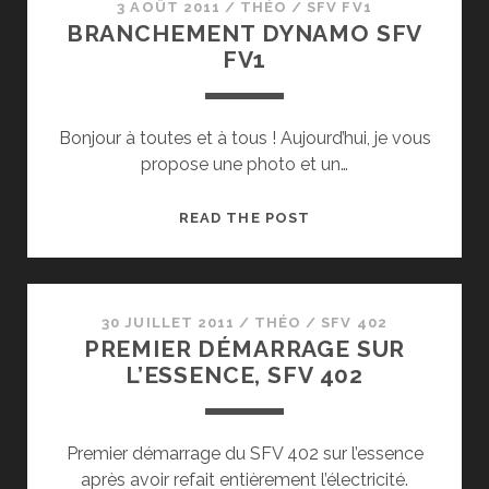
3 AOÛT 2011
/
THÉO
/
SFV FV1
BRANCHEMENT DYNAMO SFV
FV1
Bonjour à toutes et à tous ! Aujourd’hui, je vous
propose une photo et un…
BRANCHEMENT
READ THE POST
DYNAMO
SFV
FV1
30 JUILLET 2011
/
THÉO
/
SFV 402
PREMIER DÉMARRAGE SUR
L’ESSENCE, SFV 402
Premier démarrage du SFV 402 sur l’essence
après avoir refait entièrement l’électricité.