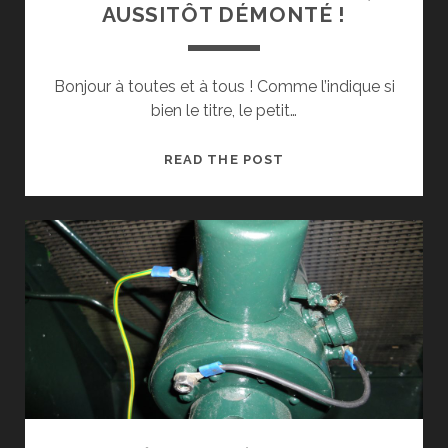
AUSSITÔT DÉMONTÉ !
Bonjour à toutes et à tous ! Comme l’indique si
bien le titre, le petit…
SFV
READ THE POST
HV2
AUSSITÔT
ARRIVÉ,
AUSSITÔT
DÉMONTÉ
!