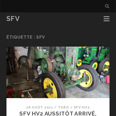
SFV
ÉTIQUETTE :
SFV
26 AOÛT 2011
/
THÉO
/
SFV HV2
SFV HV2 AUSSITÔT ARRIVÉ,