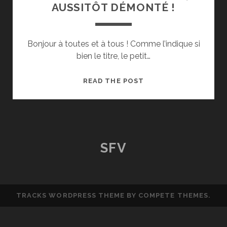
AUSSITÔT DÉMONTÉ !
Bonjour à toutes et à tous ! Comme l’indique si
bien le titre, le petit…
SFV
READ THE POST
HV2
AUSSITÔT
ARRIVÉ,
AUSSITÔT
DÉMONTÉ
SFV
!
TRACKS WORDPRESS THEME
BY COMPETE THEMES.