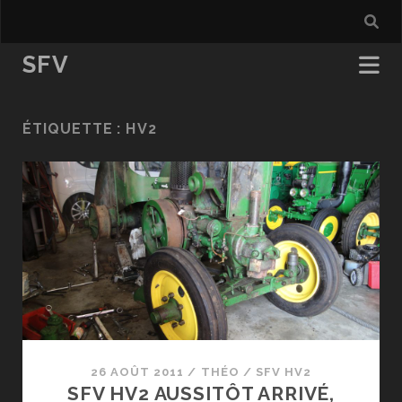
SFV
ÉTIQUETTE :
HV2
26 AOÛT 2011
/
THÉO
/
SFV HV2
SFV HV2 AUSSITÔT ARRIVÉ,