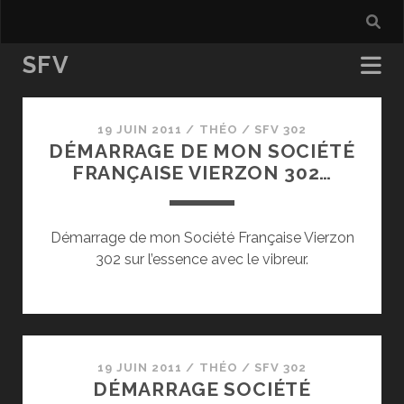
SFV
SFV
19 JUIN 2011
/
THÉO
/
SFV 302
Posts
DÉMARRAGE DE MON SOCIÉTÉ
FRANÇAISE VIERZON 302…
Démarrage de mon Société Française Vierzon
302 sur l’essence avec le vibreur.
19 JUIN 2011
/
THÉO
/
SFV 302
DÉMARRAGE SOCIÉTÉ