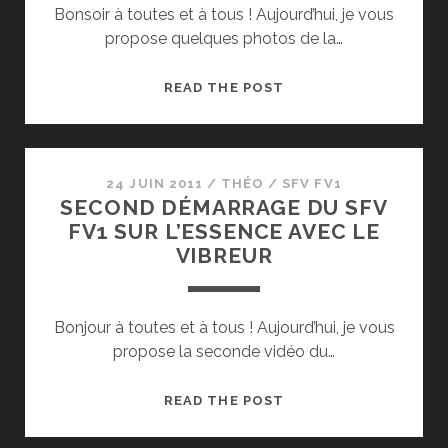
Bonsoir à toutes et à tous ! Aujourd’hui, je vous
propose quelques photos de la…
RESTAURATION
READ THE POST
DU
SOCIÉTÉ
FRANÇAISE
VIERZON,
24 JUIN 2011
/
THÉO
/
SFV FV1
SECOND DÉMARRAGE DU SFV
SUPER202
FV1 SUR L’ESSENCE AVEC LE
VIBREUR
Bonjour à toutes et à tous ! Aujourd’hui, je vous
propose la seconde vidéo du…
SECOND
READ THE POST
DÉMARRAGE
DU