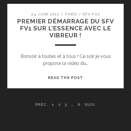
SFV
FV1
24 JUIN 2011
/
THÉO
/
SFV FV1
PREMIER DÉMARRAGE DU SFV
SUR
FV1 SUR L’ESSENCE AVEC LE
L’ESSENCE
VIBREUR !
AVEC
LE
VIBREUR
Bonsoir à toutes et à tous ! Ce soir, je vous
propose la vidéo du…
PREMIER
READ THE POST
DÉMARRAGE
DU
SFV
NAVIGATION
PRÉC.
1
2
3
…
6
SUIV.
FV1
SUR
DES
L’ESSENCE
AVEC
ARTICLES