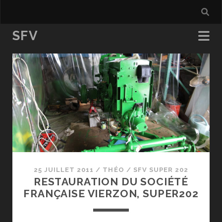
SFV
SFV
Posts
25 JUILLET 2011
/
THÉO
/
SFV SUPER 202
RESTAURATION DU SOCIÉTÉ
FRANÇAISE VIERZON, SUPER202