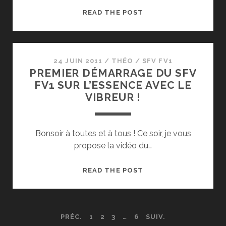
SECOND
READ THE POST
DÉMARRAGE
DU
SFV
FV1
24 JUIN 2011
/
THÉO
/
SFV FV1
PREMIER DÉMARRAGE DU SFV
SUR
FV1 SUR L’ESSENCE AVEC LE
L’ESSENCE
VIBREUR !
AVEC
LE
VIBREUR
Bonsoir à toutes et à tous ! Ce soir, je vous
propose la vidéo du…
PREMIER
READ THE POST
DÉMARRAGE
DU
SFV
NAVIGATION
PRÉC.
1
2
3
…
6
SUIV.
FV1