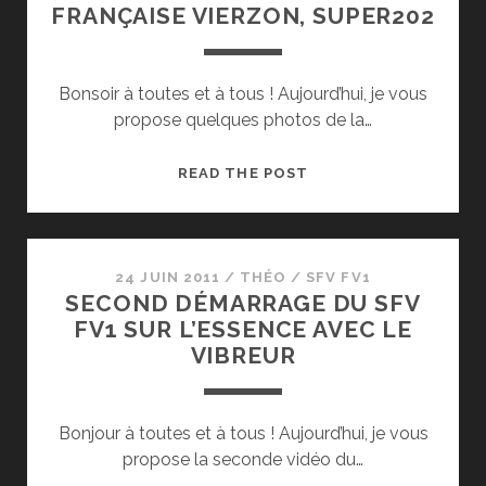
FRANÇAISE VIERZON, SUPER202
Bonsoir à toutes et à tous ! Aujourd’hui, je vous
propose quelques photos de la…
RESTAURATION
READ THE POST
DU
SOCIÉTÉ
FRANÇAISE
VIERZON,
24 JUIN 2011
/
THÉO
/
SFV FV1
SECOND DÉMARRAGE DU SFV
SUPER202
FV1 SUR L’ESSENCE AVEC LE
VIBREUR
Bonjour à toutes et à tous ! Aujourd’hui, je vous
propose la seconde vidéo du…